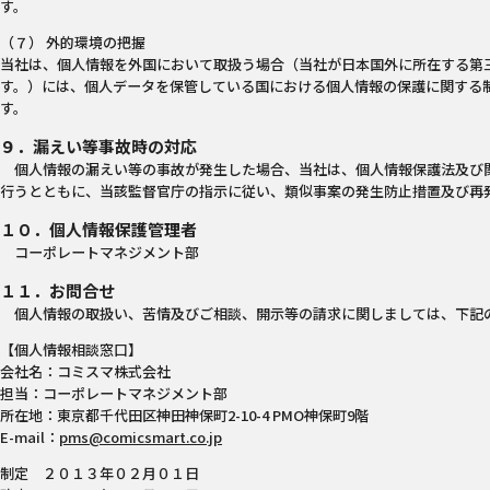
す。
（７） 外的環境の把握
当社は、個人情報を外国において取扱う場合（当社が日本国外に所在する第
す。）には、個人データを保管している国における個人情報の保護に関する
す。
９．漏えい等事故時の対応
個人情報の漏えい等の事故が発生した場合、当社は、個人情報保護法及び
行うとともに、当該監督官庁の指示に従い、類似事案の発生防止措置及び再
１０．個人情報保護管理者
コーポレートマネジメント部
１１．お問合せ
個人情報の取扱い、苦情及びご相談、開示等の請求に関しましては、下記
【個人情報相談窓口】
会社名：コミスマ株式会社
担当：コーポレートマネジメント部
所在地：東京都千代田区神田神保町2-10-4 PMO神保町9階
E-mail：
pms@comicsmart.co.jp
制定 ２０１３年０２月０１日