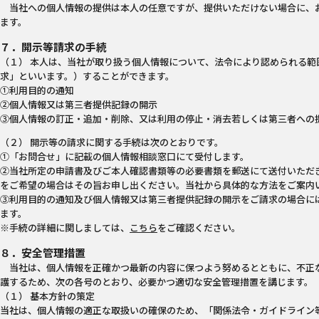
当社への個人情報の提供は本人の任意ですが、提供いただけない場合に、
ます。
７．開示等請求の手続
（１） 本人は、当社が取り扱う個人情報について、法令により認められる範
求」といいます。）することができます。
①利用目的の通知
②個人情報又は第三者提供記録の開示
③個人情報の訂正・追加・削除、又は利用の停止・消去若しくは第三者への
（２） 開示等の請求に関する手続は次のとおりです。
①「お問合せ」に記載の個人情報相談窓口にて受付します。
②当社所定の申請書及びご本人確認書類等の必要書類を郵送にて送付いただ
をご希望の場合はその旨お申し出ください。当社から具体的な方法をご案内
③利用目的の通知及び個人情報又は第三者提供記録の開示をご請求の場合に
ます。
※手続の詳細に関しましては、
こちら
をご確認ください。
８．安全管理措置
当社は、個人情報を正確かつ最新の内容に保つよう努めるとともに、不正
護するため、次の各号のとおり、必要かつ適切な安全管理措置を講じます。
（１） 基本方針の策定
当社は、個人情報の適正な取扱いの確保のため、「関係法令・ガイドライン