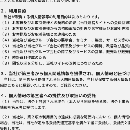
こととなる情報は個人情報として取り扱います。
２．利用目的
当社が取得する個人情報等の利用目的は次のとおりです。
（１） お客様及びお取引先様との契約の締結（当社運営サイトへの会員登録
（２） お客様及びお取引先様からの依頼事項の処理やお客様及びお取引先様
（３） お客様及びお取引先様との連絡のため
（４） 当社及び当社グループ会社の展示会、セミナー、製品、サービス等の
（５） 当社及び当社グループ会社の商品及びサービスの開発、改善及び品質
（６） 当社及び当社グループ会社の商品及びサービスの営業、販売及び販売
（７） 統計資料作成のため
（８） 閲覧状況を分析し、当社サイトの改善につなげるため
３．当社が第三者から個人関連情報を提供され、個人情報と紐づ
当社は、第三者から提供される個人関連情報を、当社が保有する個人情報
細は
こちら
に掲載いたしますので、ご確認ください。
４．個人情報の第三者への提供及び取扱いの委託
（１） 当社は、法令上許容される場合（本人から同意を得る等、法令上求め
情報を第三者に提供します。
（２） 当社は、第２項の利用目的の達成に必要な範囲内において、個人情報
場合、当社は、当社が定める委託先選定基準を満たす者に委託し、委託先と
管理します。