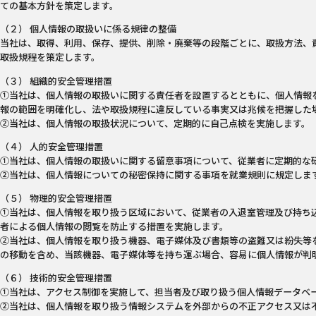
ての基本方針を策定します。
（２） 個人情報の取扱いに係る規律の整備
当社は、取得、利用、保存、提供、削除・廃棄等の段階ごとに、取扱方法、
取扱規程を策定します。
（３） 組織的安全管理措置
①当社は、個人情報の取扱いに関する責任者を設置するとともに、個人情報
報の範囲を明確化し、法や取扱規程に違反している事実又は兆候を把握した
②当社は、個人情報の取扱状況について、定期的に自己点検を実施します。
（４） 人的安全管理措置
①当社は、個人情報の取扱いに関する留意事項について、従業者に定期的な
②当社は、個人情報についての秘密保持に関する事項を就業規則に規定しま
（５） 物理的安全管理措置
①当社は、個人情報を取り扱う区域において、従業者の入退室管理及び持ち
者による個人情報の閲覧を防止する措置を実施します。
②当社は、個人情報を取り扱う機器、電子媒体及び書類等の盗難又は紛失等
の移動を含め、当該機器、電子媒体等を持ち運ぶ場合、容易に個人情報が判
（６） 技術的安全管理措置
①当社は、アクセス制御を実施して、担当者及び取り扱う個人情報データベ
②当社は、個人情報を取り扱う情報システムを外部からの不正アクセス又は