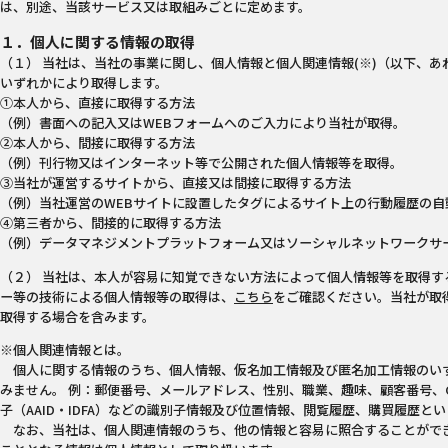
は、別途、当該サービス又は取組みごとに定めます。
１．個人に関する情報の取得
（１） 当社は、当社の事業に関し、個人情報と個人関連情報(※)（以下、
いずれかにより取得します。
①本人から、直接に取得する方法
（例）書面への記入又はWEBフォームへのご入力により当社が取得。
②本人から、間接に取得する方法
（例）刊行物又はインターネット等で公開された個人情報等を取得。
③当社が運営するサイトから、直接又は間接に取得する方法
（例）当社運営のWEBサイトに設置したタグによるサイト上の行動履歴の自
④第三者から、間接的に取得する方法
（例）データマネジメントプラットフォーム又はソーシャルネットワークサ
（２） 当社は、本人が容易に知覚できない方法によって個人情報等を取得する
ー等の技術による個人情報等の取得は、
こちら
をご確認ください。当社が取
取得する場合を含みます。
※個人関連情報とは。
個人に関する情報のうち、個人情報、仮名加工情報及び匿名加工情報のい
みません。 例：郵便番号、メールアドレス、性別、職業、趣味、顧客番号、Co
子（AAID・IDFA）などの識別子情報及び位置情報、閲覧履歴、購買履歴
なお、当社は、個人関連情報のうち、他の情報と容易に照合することがで