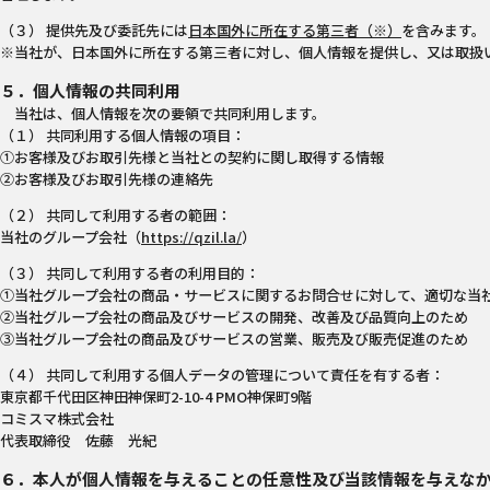
（３） 提供先及び委託先には
日本国外に所在する第三者（※）
を含みます。
※当社が、日本国外に所在する第三者に対し、個人情報を提供し、又は取扱
５．個人情報の共同利用
当社は、個人情報を次の要領で共同利用します。
（１） 共同利用する個人情報の項目：
①お客様及びお取引先様と当社との契約に関し取得する情報
②お客様及びお取引先様の連絡先
（２） 共同して利用する者の範囲：
当社のグループ会社（
https://qzil.la/
）
（３） 共同して利用する者の利用目的：
①当社グループ会社の商品・サービスに関するお問合せに対して、適切な当
②当社グループ会社の商品及びサービスの開発、改善及び品質向上のため
③当社グループ会社の商品及びサービスの営業、販売及び販売促進のため
（４） 共同して利用する個人データの管理について責任を有する者：
東京都千代田区神田神保町2-10-4 PMO神保町9階
コミスマ株式会社
代表取締役 佐藤 光紀
６．本人が個人情報を与えることの任意性及び当該情報を与えな