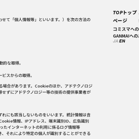
トップ
TOP
あわせて「個人情報等」といいます。）を次の方法の
ページ
コミスマへの
GANMA!へ
JA
EN
動的な取得。
ービスからの取得。
場合があります。Cookieのほか、アドテクノロジ
得せずにアドテクノロジー等の技術の提供事業者が
ずれにも該当しないものをいいます。統計情報は含
okie情報、IPアドレス、端末識別ID、広告識別
といったインターネットの利用に係るログ情報等
き、それにより特定の個人が識別することができる