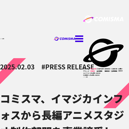
JA
EN
2025.02.03
#PRESS RELEASE
トッ
最
お問い
TOP
NEWS
COMPANY
SERVICE
CAREER
合わせ
プページ
新情報
会社情報
事業紹介
採用情報
コミスマへのお問い合わせ
GANMA!へのお問い合わせ
JA
EN
コミスマ、イマジカインフ
ォスから長編アニメスタジ