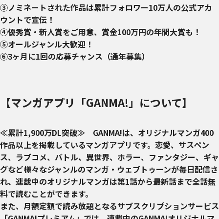
③ノミネートされた作品は累計フォロワー10万人の公式アカ
ウントで宣伝！
④優秀賞・新人賞をご用意、賞金100万円の年間大賞も！
⑤オールジャンル大歓迎！
⑥3ヶ月に1回の応募チャンス（通年募集）
【マンガアプリ「GANMA!」について】
≪累計1,900万DL突破≫ GANMA!は、オリジナルマンガ400
作品以上を掲載しているマンガアプリです。恋愛、サスペン
ス、ラブコメ、バトル、異世界、ホラー、ファンタジー、ギャ
グなど様々なジャンルのマンガ・ウェブトゥーンが毎日配信さ
れ、連載中のオリジナルマンガは第1話から最新話まで全話無
料で読むことができます。
また、月額定額で読み放題となるサブスクリプションサービス
「GANMA!プレミアム」では、連載中のGANMA!オリジナルマ