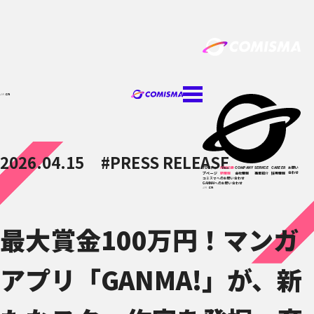
JA
EN
2026.04.15
#PRESS RELEASE
トッ
最
お問い
TOP
NEWS
COMPANY
SERVICE
CAREER
合わせ
プページ
新情報
会社情報
事業紹介
採用情報
コミスマへのお問い合わせ
GANMA!へのお問い合わせ
JA
EN
最大賞金100万円！マンガ
アプリ「GANMA!」が、新