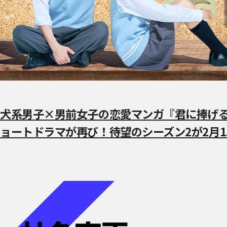
犬系男子×男前女子の恋愛マンガ『君に捧げ
ョートドラマが再び！待望のシーズン2が2月1