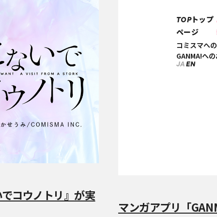
トップ
TOP
ページ
コミスマへの
GANMA!へ
JA
EN
いでコウノトリ』が実
マンガアプリ「GAN